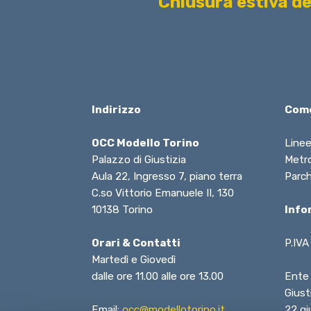
Chiusura estiva d
Indirizzo
Come
OCC Modello Torino
Linee
Palazzo di Giustizia
Metro
Aula 22, Ingresso 7, piano terra
Parch
C.so Vittorio Emanuele II, 130
10138 Torino
Info
Orari & Contatti
P.IVA
Martedì e Giovedì
dalle ore 11.00 alle ore 13.00
Ente 
Giust
Email:
occ@modellotorino.it
22 gi