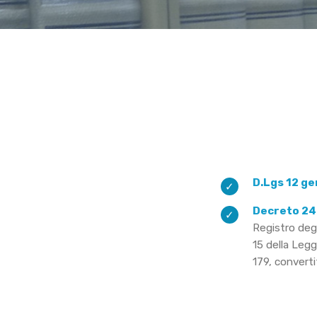
D.Lgs 12 ge
Decreto 24
Registro degl
15 della Leg
179, converti