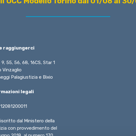
ell'OCC Modello Torino dal 01/08 al 3
 raggiungerci
 9, 55, 56, 68, 16CS, Star 1
 Vinzaglio
eggi Palagiustizia e Bixio
rmazioni legali
 12081200011
iscritto dal Ministero della
izia con provvedimento del
ugno 2018, al numero 170